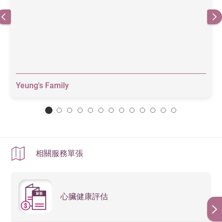
Yeung's Family
相關服務單張
心臟健康評估