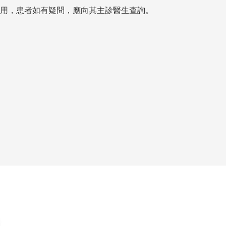
用，患者如有疑問，應向其主診醫生查詢。