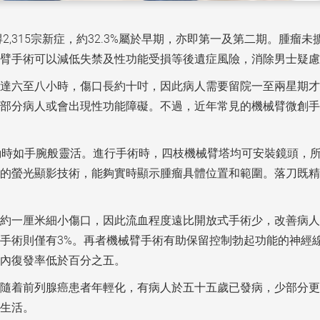
2,315宗新症，約32.3%屬於早期，亦即第一及第二期。腫
臂手術可以減低失禁及性功能受損等後遺症風險，消除男士疑慮
達六至八小時，傷口長約十吋，因此病人需要留院一至兩星期才
部分病人或會出現性功能障礙。不過，近年常見的機械臂微創手
活動時如手腕般靈活。進行手術時，四枝機械臂塔均可安裝鏡頭，
的螢光顯影技術，能夠實時顯示腫瘤具體位置和範圍。落刀既精
約一厘米細小傷口，因此流血程度遠比開放式手術少，改善病人
手術則僅有3%。再者機械臂手術有助保留控制勃起功能的神經
內復發率低於百分之五。
隨着前列腺癌患者年輕化，有病人於五十五歲已發病，少部分更
生活。