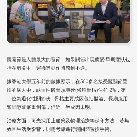
髖關節是人體最大的關節，如果關節出現病變,早期症狀包
括在剪腳甲、穿襪等動作時感到不適。
據香港大學五年前的數據顯示，在500多名接受髖關節置
換的病人中，缺血性股骨頭壞死(俗稱骨枯)佔41.2%，第
二位為退化性關節炎. 骨枯主要成因包括酗酒、長期服用
類固醇或嚴重創傷，但近一半成因未明。
治療方面，可先採用止痛藥及物理治療等保守方法；若無
效且生活受影響，則需考慮進行髖關節置換手術。