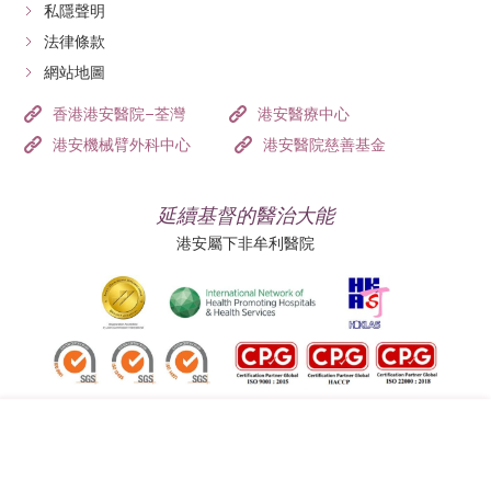
私隱聲明
法律條款
網站地圖
香港港安醫院–荃灣
港安醫療中心
港安機械臂外科中心
港安醫院慈善基金
延續基督的醫治大能
港安屬下非牟利醫院
追蹤我們: