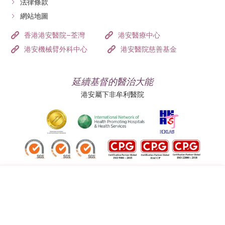
法律條款
網站地圖
香港港安醫院–荃灣
港安醫療中心
港安機械臂外科中心
港安醫院慈善基金
延續基督的醫治大能
港安屬下非牟利醫院
追蹤我們:
地址:
總機（查詢）: