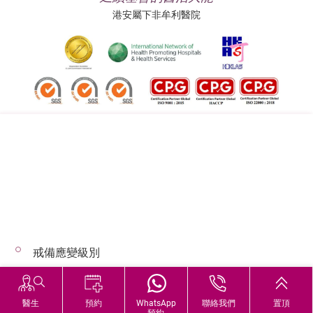
港安屬下非牟利醫院
追蹤我們:
地址:
總機（查詢）:
香港司徒拔道四十號
(852) 3651 8888
戒備應變級別
© 2026 版權所有 © 港安醫療 保留一切權利
惡劣天氣下的診症安排
醫生
預約
WhatsApp
聯絡我們
置頂