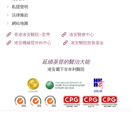
私隱聲明
法律條款
網站地圖
香港港安醫院–荃灣
港安醫療中心
港安機械臂外科中心
港安醫院慈善基金
延續基督的醫治大能
港安屬下非牟利醫院
追蹤我們: