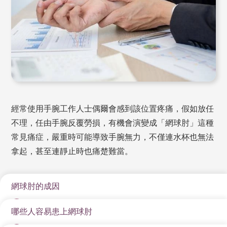
經常使用手腕工作人士偶爾會感到該位置疼痛，假如放任
不理，任由手腕反覆勞損，有機會演變成「網球肘」這種
常見痛症，嚴重時可能導致手腕無力，不僅連水杯也無法
拿起，甚至連靜止時也痛楚難當。
網球肘的成因
哪些人容易患上網球肘
網球肘的痛點主要在肱骨外上髁位置，這個負責伸展或