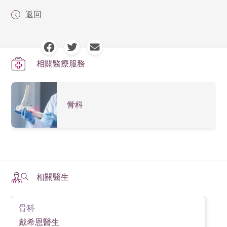
勢。
也可能引起不適或痛楚。
肌腱結構持續受壓，難以長期改善。因此，要有效防止
均，避免單一部位過勞。
返回
網球肘的治療有多種不同方案，各有不同成效及副作
網球肘與高爾夫球肘有何分別？
網球肘復發，除了控制發炎，更需根本改善生活習慣與
2. 忽略根本問題（如工作習慣與姿勢）
用，患者如有疑問，應向其主診醫生查詢，選擇適合個
3. 增強前臂肌肉力量
肌肉使用方式，並配合物理治療，加強前臂肌群的穩定
網球肘為手肘外側（肱骨外上髁）疼痛，而高爾夫球肘
人病情的治療方案。
如未有改善日常重複動作、使用不當的工具或發力方
與耐力。
進行針對前臂伸肌群的拉筋與強化運動，例如握力球訓
則影響手肘內側（肱骨內上髁）。兩者皆因過度使用肌
式，只會令受損肌腱無法休息與復原。
相關醫療服務
練、彈力帶練習，有助減少肌腱負荷。
腱所致，但受影響的肌群不同。
4. 拉筋與熱身不可少
3. 沒有進行物理治療與肌肉訓練
網球肘會自己好嗎？
進行任何需用前臂力量的活動前，應做足熱身與拉筋，
骨科
物理治療不只有消炎之效，更重要是透過拉筋與強化前
輕微個案有機會隨時間自然好轉，但若長期不處理或繼
減低肌腱受傷風險。
臂肌群，減輕肌腱壓力。若欠缺復健訓練，即使短暫痊
續過度使用肌肉，可能導致慢性發炎，延誤康復甚至惡
癒也極易復發。
5. 使用護肘或支撐帶
化。
在工作或運動時佩戴護肘，可分散肌腱受力，提供額外
4. 太早恢復活動
要不要做手術？
支撐，有助預防初期不適惡化為慢性炎症。
相關醫生
症狀稍緩即重返運動或勞動，會加重肌腱負荷，導致病
絕大多數情況不需要手術，保守治療如物理治療、休
6. 留意早期症狀，及早處理
情反覆。要有效治療網球肘，關鍵在於針對發炎與肌腱
息、冰敷、口服消炎藥等已有效。只有在保守治療半年
骨科
勞損雙管齊下，配合物理治療、生活方式調整及逐步增
如出現手肘外側疼痛、提物困難等初期症狀，應立即休
以上無效時，才考慮微創手術。
戴希恩醫生
強肌肉承托力，才可真正根治並降低復發風險。
息及諮詢專業意見，避免拖延導致病情惡化。透過日常