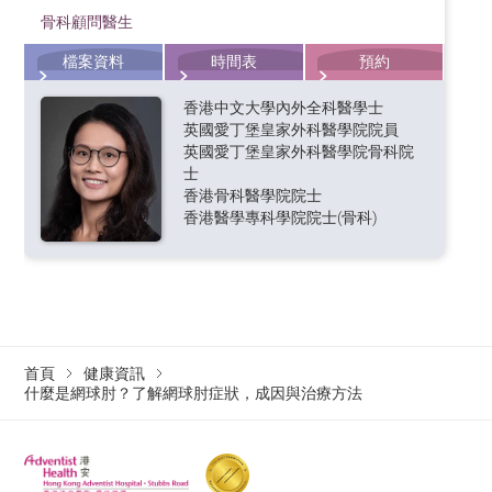
保養與良好使用習慣，即使是需要頻繁使用手臂的人
骨科顧問醫生
可以運動或做重量訓練嗎？
士，也能有效預防網球肘的發生或復發。
檔案資料
時間表
預約
在急性發炎期應避免過度使用前臂。康復中期可在物理
治療師指導下做針對性訓練，如握力球、彈力帶拉力訓
香港中文大學內外全科醫學士
英國愛丁堡皇家外科醫學院院員
練，以幫助重建肌腱強度。
英國愛丁堡皇家外科醫學院骨科院
士
香港骨科醫學院院士
香港醫學專科學院院士(骨科)
首頁
健康資訊
什麼是網球肘？了解網球肘症狀，成因與治療方法