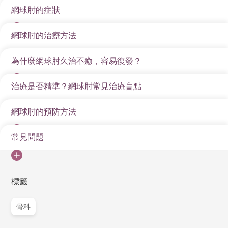
提舉手腕與手部動作肌肉的起接點，會因重覆性動作而
網球肘的症狀
網球肘常見於三十五至五十歲人士，家庭主婦或工作時
勞損，外側筋腱累積壓力之下就有機會發炎。
經常活動手腕人士，最容易出現這種勞損情況。如果沒
網球肘的治療方法
網球肘的症狀大多數由輕微的不適逐漸惡化，特別是在
有休息及應對，痛感可能延伸至前臂肌肉及手指，長遠
使用前臂或手腕的情況下明顯加劇。以下為網球肘的常
可能限制手肘活動能力，損害生活質素。
為什麼網球肘久治不癒，容易復發？
準確斷症對治療網球肘非常重要，畢竟它與另一常見痛
見症狀：
症「哥爾夫球肘」相似，惟前者主要集中於手肘外側，
手肘外側疼痛：最典型的症狀是手肘外側（肱骨外上
治療是否精準？網球肘常見治療盲點
這主要與肌腱的結構特性、使用習慣以及治療不當有
與手腕經常伸展及拗後動作有關。此外，我們亦要了解
髁）出現隱隱作痛或刺痛，觸壓時特別敏感。
關。網球肘牽涉的是肱骨外上髁的肌腱組織，這些肌腱
患者的痛楚程度及頻率，當中會使用到「疼痛評估量
網球肘的預防方法
不少患者在面對網球肘時，容易陷入「止痛即等於治
血液供應較少，復原速度較慢。一旦過度使用而出現微
握力減弱：由於前臂肌腱受損，患者可能會感到握不
表」（Visual Analogue Scale，簡稱VAS）進行評估，0
療」的誤區，導致病情反覆不癒。其實，網球肘屬慢性
細撕裂，即使症狀暫時緩解，但若未完全修復，便極容
緊物件，甚至拿起水杯、手機也會感到困難。
分為最輕微，10分則是最無法忍受的疼痛程度。
常見問題
1. 避免過度重複使用手腕與前臂肌肉
肌腱勞損問題，若治療手法不當或中途放棄，都可能使
易在日常生活中因重複動作而再次發炎。
提舉或伸展時加劇疼痛：如提重物、開門、扭毛巾、
絕大部份個案均可透過保守治療應對，包括服用消炎止
炎症持續甚至惡化。
避免長時間重複性動作，如打字、搬重物或不間斷使用
另外，有不少患者在症狀稍有改善後便過早恢復重複性
打字、使用滑鼠時，症狀會明顯加劇。
痛藥物，必要時患者需要佩戴手肘帶或支架，以紓緩肌
滑鼠。工作時可每隔30分鐘休息一下，讓肌肉放鬆。
網球肘一定是打網球才會患上嗎？
活動，如提重物、打字、使用工具等，導致舊患未癒又
1. 只依賴止痛藥或注射類固醇
標籤
肉緊張。此外，物理治療也能助患者盡早復原，一些簡
晨起僵硬不適：睡醒時前臂或手腕可能有僵硬感，活
2. 注意正確姿勢與發力方式
再加劇。若忽略糾正錯誤的發力方式或工作姿勢，亦是
不是的。雖然此病名源於打網球，但大部分患者並非運
單的伸展動作已能達至強化前臂及手腕肌肉效果，例如
動後稍有緩解。
雖然止痛藥和類固醇注射可短暫舒緩痛楚，但未能修復
只能治標不治本，令病情反覆。部分患者更依賴止痛藥
骨科
動員，而是從事重複使用手腕和前臂的工作或活動，如
使用海綿球進行握力訓練、提舉啞鈴加強手腕能力，以
無論運動還是工作，應使用合適的工具（如重量平衡的
受損肌腱組織，亦無助改善病因，如過度使用或錯誤姿
日常活動受限：即使是輕微的動作如刷牙、梳頭髮，
或短期治療，忽略了復健運動、肌肉強化與伸展，導致
打字、廚藝、美髮、搬運等。
及伸展運動等，均能提升耐力，同時可預防病情復發。
鍋鏟、符合手型的滑鼠滑鼠）並確保手腕與手臂發力平