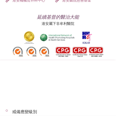
港安機械臂外科中心
港安醫院慈善基金
延續基督的醫治大能
港安屬下非牟利醫院
追蹤我們:
地址:
總機（查詢）:
香港司徒拔道四十號
(852) 3651 8888
戒備應變級別
© 2026 版權所有 © 港安醫療 保留一切權利