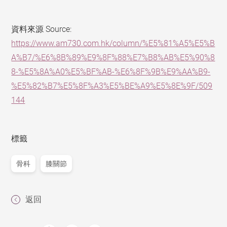
資料來源
Source:
https://www.am730.com.hk/column/%E5%81%A5%E5%B
A%B7/%E6%8B%89%E9%8F%88%E7%B8%AB%E5%90%8
8-%E5%8A%A0%E5%BF%AB-%E6%8F%9B%E9%AA%B9-
%E5%82%B7%E5%8F%A3%E5%BE%A9%E5%8E%9F/509
144
標籤
骨科
膝關節
返回