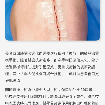
長者或因膝關節退化而需要進行俗稱「換骹」的膝關節置
換手術。隨著醫療技術進步，如今手術已趨個人化，除了
透過機械臂輔助提升手術療效，更重視術後的復原及護
理，其中「非入侵性傷口縫合技術」，就能助患者傷口更
好地復原。
關節置換手術為中型至大型手術，傷口約
至
厘米，
14
16
術後需要使用針線或打釘，將傷口縫好直至愈合。縫合技
術也因應時代而改進，醫學界改為使用能夠自行融化的針