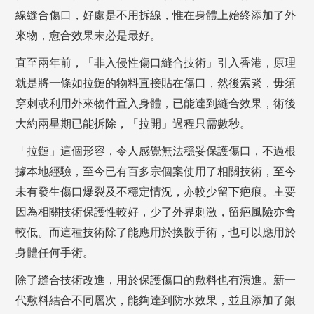
線縫合傷口，好處是不用拆線，惟在身體上始終添加了外
來物，愈合效果未必是最好。
直至兩年前，「非入侵性傷口縫合技術」引入香港，原理
就是將一條如拉鏈的物料直接貼在傷口，然後索緊，毋須
穿刺或利用外來物件置入身體，已能達到縫合效果，術後
大約兩星期已能拆除，「拉開」過程只需數秒。
「拉鏈」這個形容，令人感覺無法穩妥保護傷口，不過根
據本地經驗，至今已有百多宗個案使用了相關技術，至今
未有發生傷口爆裂及不穩定情況，亦較少留下疤痕。主要
因為相關技術保護性較好，少了外界刺激，留疤風險亦會
較低。而這種技術除了能應用於換骹手術，也可以應用於
身體任何手術。
除了縫合技術改進，用於保護傷口的敷料也有演進。新一
代敷料結合不同層次，能夠達到防水效果，並且添加了銀