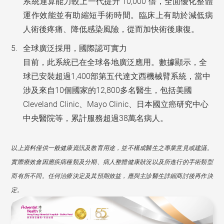
系統運算能力較上一代提升 10,000 倍，全面優化整體
運作效能並有助縮短手術時間。臨床上有助於減低病
人術後疼痛、降低感染風險，從而加快術後康復。
全球廣泛採用，國際認可實力
目前，此系統已在全球各地廣泛應用。數據顯示，全
球已安裝超過1,400部第五代達文西機械臂系統，當中
涉及來自10個國家的12,800多名醫生，包括美國
Cleveland Clinic、Mayo Clinic、日本國立癌研究中心
中央醫院等，累計服務超過38萬名病人。
以上資料僅供一般健康資訊及教育用途，並不構成醫生之專業意見或建議。
實際療效會因應疾病種類及分期、病人整體健康狀況以及所進行的手術類型
而有所不同。任何治療決定及其預期效益，應與主診醫生詳細商討後再作決
定。