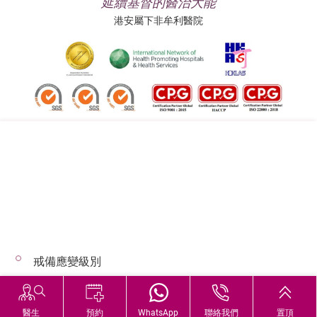
延續基督的醫治大能
港安屬下非牟利醫院
追蹤我們:
地址:
總機（查詢）:
香港司徒拔道四十號
(852) 3651 8888
戒備應變級別
© 2026 版權所有 © 港安醫療 保留一切權利
惡劣天氣下的診症安排
醫生
預約
WhatsApp
聯絡我們
置頂