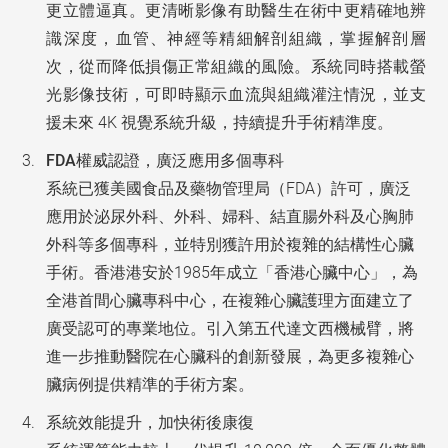
更立體逼真。更清晰影像有助醫生在術中更精確地辨
識深度，血管、神經等精細解剖組織，掌握解剖層
次，從而降低損傷正常組織的風險。系統同時搭載螢
光影像技術，可即時顯示血流與組織灌注情況，並支
援未來 4K 視覺系統升級，持續提升手術精準度。
FDA
權威認證，廣泛應用多個專
科
系統已獲美國食品及藥物管理局（FDA）許可，廣泛
應用於泌尿外科、外科、婦科、結直腸外科及心胸肺
外科等多個專科，並特別獲許用於複雜的結構性心臟
手術。香港港安於1985年成立「香港心臟中心」，為
全港首間心臟專科中心，在複雜心臟護理方面建立了
廣受認可的專業地位。引入第五代達文西機械臂，將
進一步推動醫院在心臟科的創新發展，為更多複雜心
臟病例提供精準的手術方案。
系統效能提升，加快術後康復