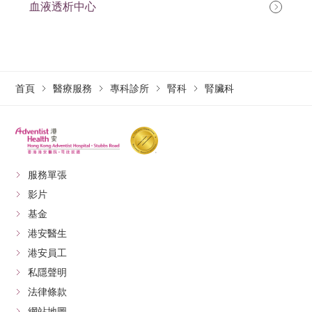
血液透析中心
首頁
醫療服務
專科診所
腎科
腎臟科
服務單張
影片
基金
港安醫生
港安員工
私隱聲明
法律條款
網站地圖