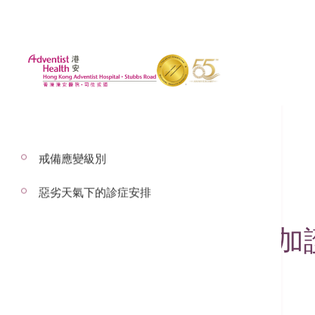
戒備應變級別
惡劣天氣下的診症安排
2022年8月4日
深切治療部及特別加
24/7急診服務