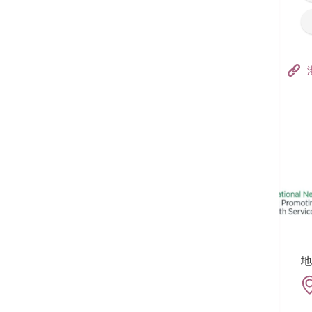
香港港安醫院–荃灣
港安醫療中心
追蹤我們:
地