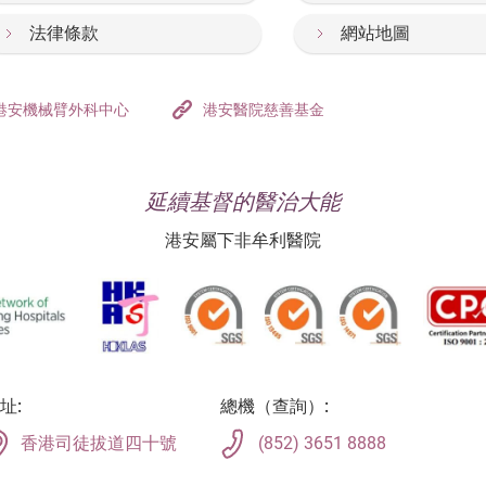
法律條款
網站地圖
港安機械臂外科中心
港安醫院慈善基金
延續基督的醫治大能
港安屬下非牟利醫院
址:
總機（查詢）:
香港司徒拔道四十號
(852) 3651 8888