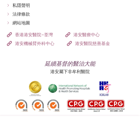
私隱聲明
法律條款
網站地圖
香港港安醫院–荃灣
港安醫療中心
港安機械臂外科中心
港安醫院慈善基金
延續基督的醫治大能
港安屬下非牟利醫院
追蹤我們: