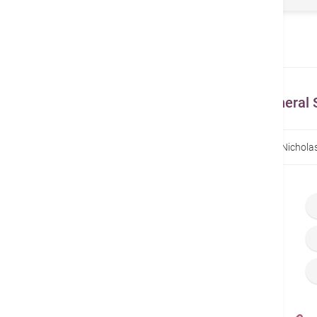
関連性のあるその他の医師 General Su
トップページ
医師検索
Dr. Kotewall Clarence Nichola