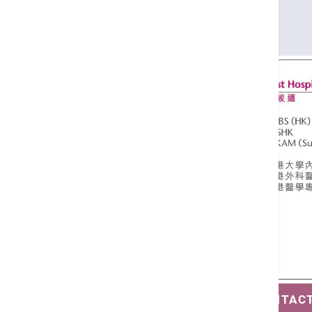
FCSHK
FHKAM (Surgery)
SAVE CONTAC