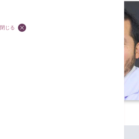
閉じる
資格
MBBS (HK)