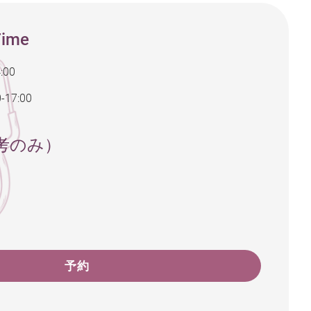
Time
:00
0-17:00
考のみ）
予約