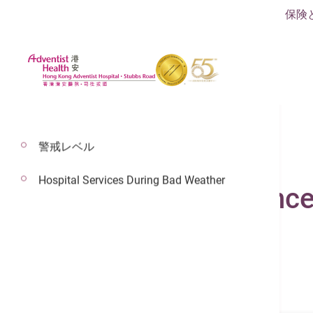
保険
警戒レベル
Hospital Services During Bad Weather
Dr. Kotewall Clarenc
Consultant In General Surgery
General Surgery