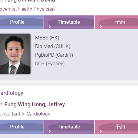
dventist Health Physician
Profile
Timetable
予約
MBBS (HK)
Dip Med (CUHK)
PgDipPD (Cardiff)
DCH (Sydney)
ardiology
r. Fung Wing Hong, Jeffrey
onsultant In Cardiology
Profile
Timetable
予約