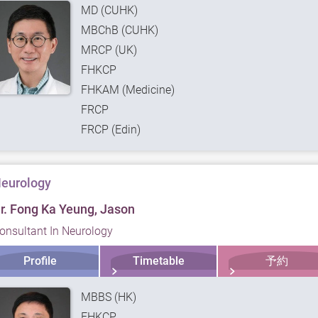
MD (CUHK)
MBChB (CUHK)
MRCP (UK)
FHKCP
FHKAM (Medicine)
FRCP
FRCP (Edin)
eurology
r. Fong Ka Yeung, Jason
onsultant In Neurology
Profile
Timetable
予約
MBBS (HK)
FHKCP