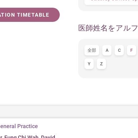
ATION TIMETABLE
医師姓名をアル
全部
A
C
F
Y
Z
eneral Practice
r. Fung Chi Wah, David