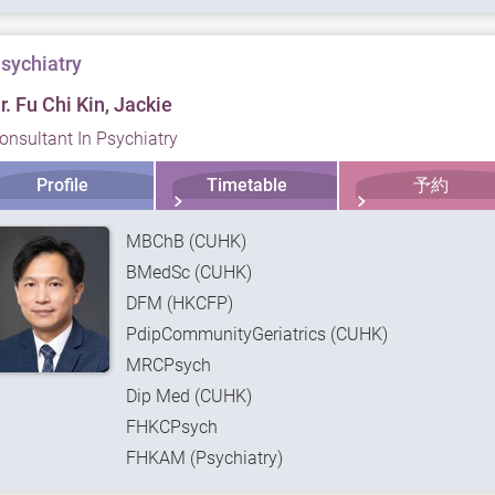
sychiatry
r. Fu Chi Kin, Jackie
onsultant In Psychiatry
Profile
Timetable
予約
MBChB (CUHK)
BMedSc (CUHK)
DFM (HKCFP)
PdipCommunityGeriatrics (CUHK)
MRCPsych
Dip Med (CUHK)
FHKCPsych
FHKAM (Psychiatry)