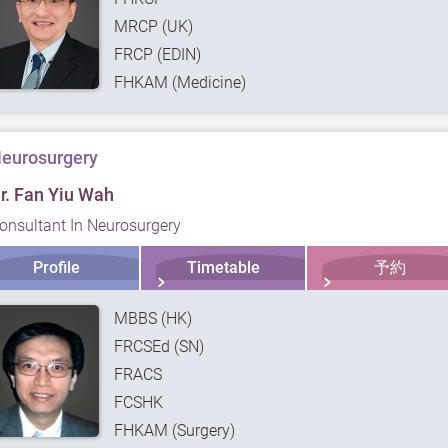
MRCP (UK)
FRCP (EDIN)
FHKAM (Medicine)
eurosurgery
r. Fan Yiu Wah
onsultant In Neurosurgery
Profile
Timetable
予約
MBBS (HK)
FRCSEd (SN)
FRACS
FCSHK
FHKAM (Surgery)