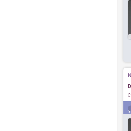
N
D
C