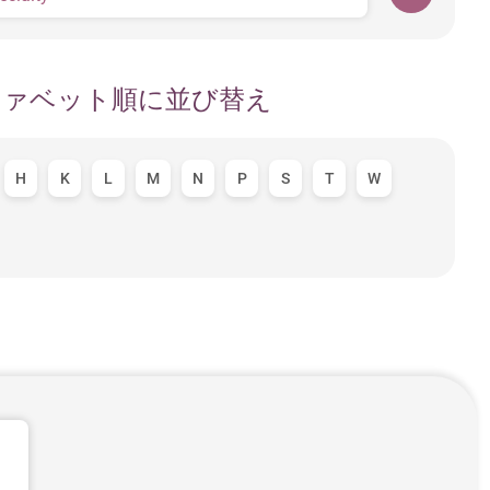
ファベット順に並び替え
H
K
L
M
N
P
S
T
W