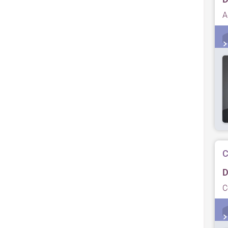
A
C
D
C