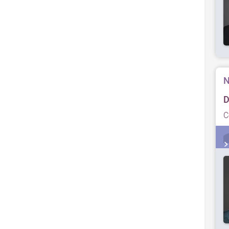
N
D
C