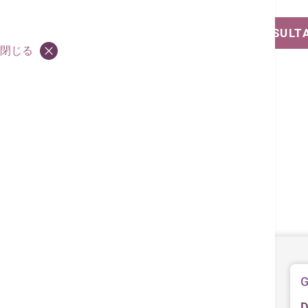
VIEW OUT-PATIENT CLINIC CONSULT
閉じる
G
D