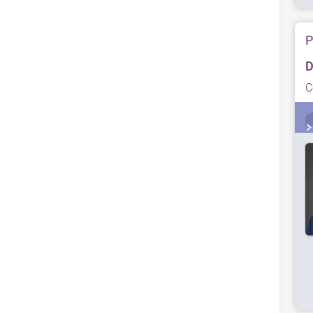
P
D
C