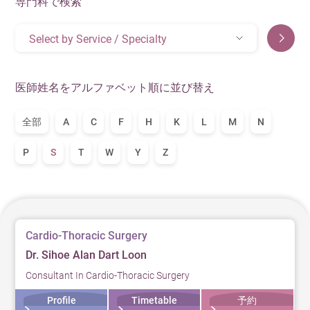
専門科で検索
Select by Service / Specialty
医師姓名をアルファベット順に並び替え
全部
A
C
F
H
K
L
M
N
P
S
T
W
Y
Z
Cardio-Thoracic Surgery
Dr. Sihoe Alan Dart Loon
Consultant In Cardio-Thoracic Surgery
Profile
Timetable
予約