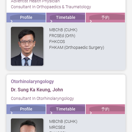
Adventist Health Physician
Consultant In Orthopaedics & Traumatology
Profile
Timetable
予約
MBChB (CUHK)
FRCSEd (Orth)
FHKCOS
FHKAM (Orthopaedic Surgery)
Otorhinolaryngology
Dr. Sung Ka Keung, John
Consultant In Otorhinolaryngology
Profile
Timetable
予約
MBChB (CUHK)
MRCSEd