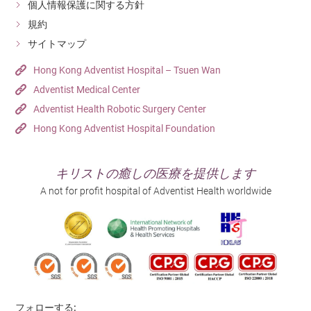
個人情報保護に関する方針
規約
サイトマップ
Hong Kong Adventist Hospital – Tsuen Wan
Adventist Medical Center
Adventist Health Robotic Surgery Center
Hong Kong Adventist Hospital Foundation
キリストの癒しの医療を提供します
A not for profit hospital of Adventist Health worldwide
フォローする: