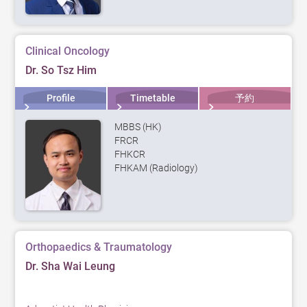
Clinical Oncology
Dr. So Tsz Him
Profile
Timetable
予約
MBBS (HK)
FRCR
FHKCR
FHKAM (Radiology)
Orthopaedics & Traumatology
Dr. Sha Wai Leung