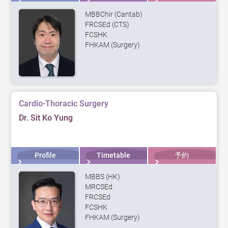
MBBChir (Cantab)
FRCSEd (CTS)
FCSHK
FHKAM (Surgery)
Cardio-Thoracic Surgery
Dr. Sit Ko Yung
Profile
Timetable
予約
MBBS (HK)
MRCSEd
FRCSEd
FCSHK
FHKAM (Surgery)