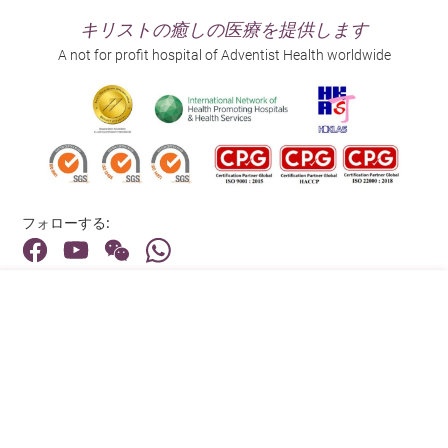
キリストの癒しの医療を提供します
A not for profit hospital of Adventist Health worldwide
フォローする:
住所:
40 Stubbs Road , Hong Kong
メインライン（お問い合わせ）:
(852) 3651 8888