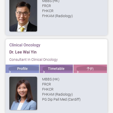
MBBS (HK)
FRCR
FHKCR
FHKAM (Radiology)
Clinical Oncology
Dr. Lee Wai Yin
Consultant In Clinical Oncology
Profile
Timetable
予約
MBBS (HK)
FRCR
FHKCR
FHKAM (Radiology)
PG Dip Pall Med (Cardiff)