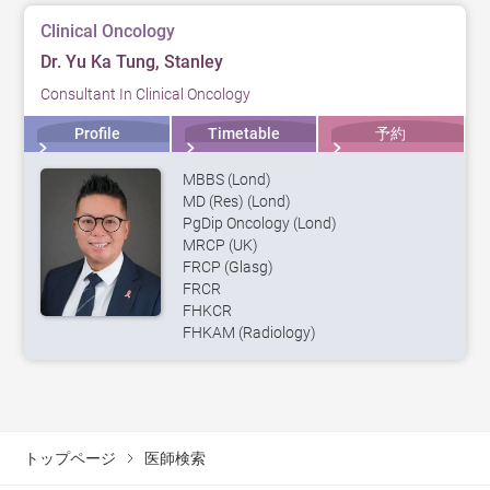
Clinical Oncology
Dr. Yu Ka Tung, Stanley
Consultant In Clinical Oncology
Profile
Timetable
予約
MBBS (Lond)
MD (Res) (Lond)
PgDip Oncology (Lond)
MRCP (UK)
FRCP (Glasg)
FRCR
FHKCR
FHKAM (Radiology)
トップページ
医師検索