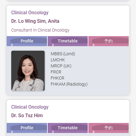
Clinical Oncology
Dr. Lo Wing Sim, Anita
Consultant In Clinical Oncology
Profile
Timetable
予約
MBBS (Lond)
LMCHK
MRCP (UK)
FRCR
FHKCR
FHKAM (Radiology)
Clinical Oncology
Dr. So Tsz Him
Profile
Timetable
予約