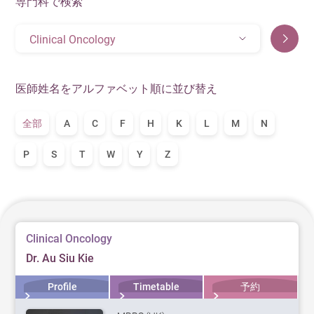
専門科で検索
Clinical Oncology
医師姓名をアルファベット順に並び替え
全部
A
C
F
H
K
L
M
N
P
S
T
W
Y
Z
Clinical Oncology
Dr. Au Siu Kie
Profile
Timetable
予約