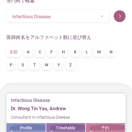
専門科で検索
Infectious Disease
医師姓名をアルファベット順に並び替え
全部
A
C
F
H
K
L
M
N
P
S
T
W
Y
Z
Infectious Disease
Dr. Wong Tin Yau, Andrew
Consultant In Infectious Disease
Profile
Timetable
予約