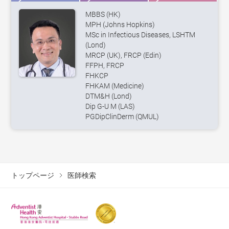
MBBS (HK)
MPH (Johns Hopkins)
MSc in Infectious Diseases, LSHTM
(Lond)
MRCP (UK), FRCP (Edin)
FFPH, FRCP
FHKCP
FHKAM (Medicine)
DTM&H (Lond)
Dip G-U M (LAS)
PGDipClinDerm (QMUL)
トップページ
医師検索