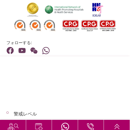
フォローする:
住所:
40 Stubbs Road , Hong Kong
メインライン（お問い合わせ）:
(852) 3651 8888
警戒レベル
© 2026 著作権©アドベンティストヘルス 無断転載を禁じます。
Hospital Services During Bad Weather