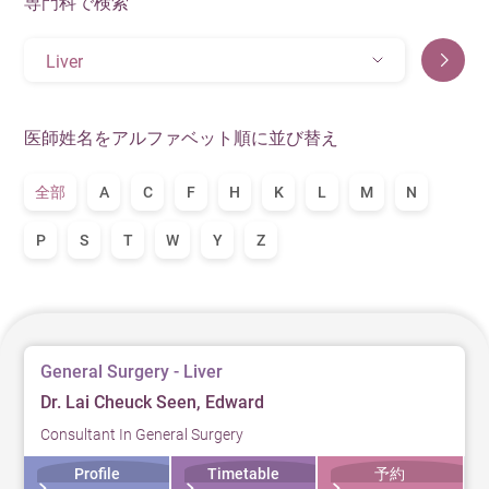
専門科で検索
Liver
医師姓名をアルファベット順に並び替え
全部
A
C
F
H
K
L
M
N
P
S
T
W
Y
Z
General Surgery - Liver
Dr. Lai Cheuck Seen, Edward
Consultant In General Surgery
Profile
Timetable
予約