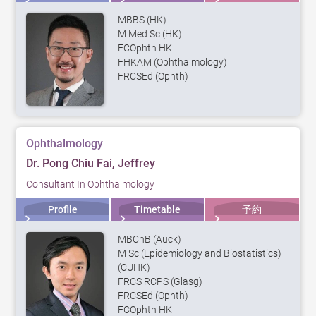
MBBS (HK)
M Med Sc (HK)
FCOphth HK
FHKAM (Ophthalmology)
FRCSEd (Ophth)
Ophthalmology
Dr. Pong Chiu Fai, Jeffrey
Consultant In Ophthalmology
Profile
Timetable
予約
MBChB (Auck)
M Sc (Epidemiology and Biostatistics)
(CUHK)
FRCS RCPS (Glasg)
FRCSEd (Ophth)
FCOphth HK