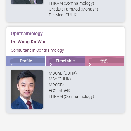
FHKAM (Ophthalmology)
GradDipFamMed (Monash)
Dip Med (CUHK)
Ophthalmology
Dr. Wong Ka Wai
Consultant In Ophthalmology
Profile
Timetable
予約
MBChB (CUHK)
MSc (CUHK)
MRCSEd
FCOphthHK
FHKAM (Ophthalmology)