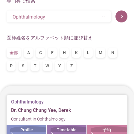
専門科で検索
Ophthalmology
医師姓名をアルファベット順に並び替え
全部
A
C
F
H
K
L
M
N
P
S
T
W
Y
Z
Ophthalmology
Dr. Chung Chung Yee, Derek
Consultant In Ophthalmology
Profile
Timetable
予約