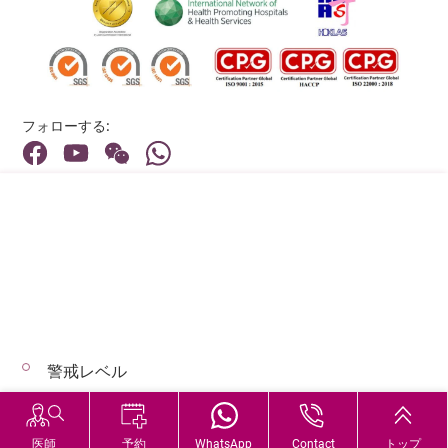
フォローする:
住所:
40 Stubbs Road , Hong Kong
メインライン（お問い合わせ）:
(852) 3651 8888
警戒レベル
© 2026 著作権©アドベンティストヘルス 無断転載を禁じます。
Hospital Services During Bad Weather
医師
予約
WhatsApp
Contact
トップ