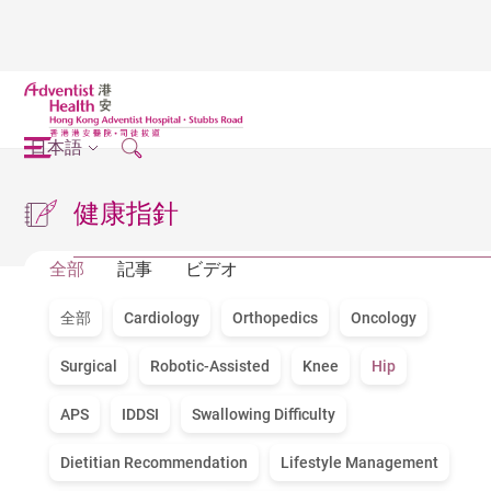
日本語
健康指針
全部
記事
ビデオ
全部
Cardiology
Orthopedics
Oncology
Surgical
Robotic-Assisted
Knee
Hip
APS
IDDSI
Swallowing Difficulty
Dietitian Recommendation
Lifestyle Management