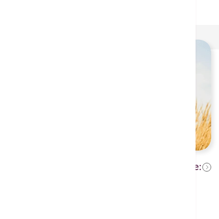
Transforming Depression into Hope:
2024年7月31日
Embracing a New Chapter through
Dietary and Lifestyle Adjustments