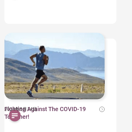
Fighting Against The COVID-19
2024年8月14日
Together!