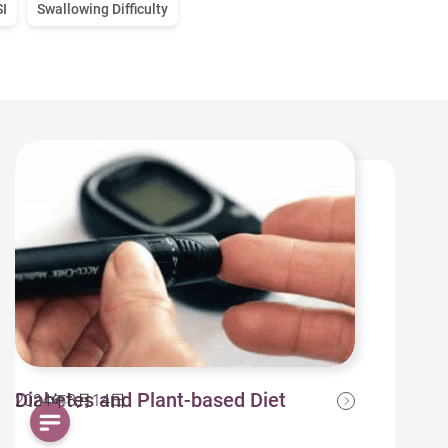
SI
Swallowing Difficulty
Diabetes and Plant-based Diet
2024年8月14日