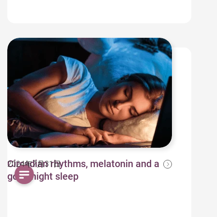
Circadian rhythms, melatonin and a
2024年7月31日
good night sleep