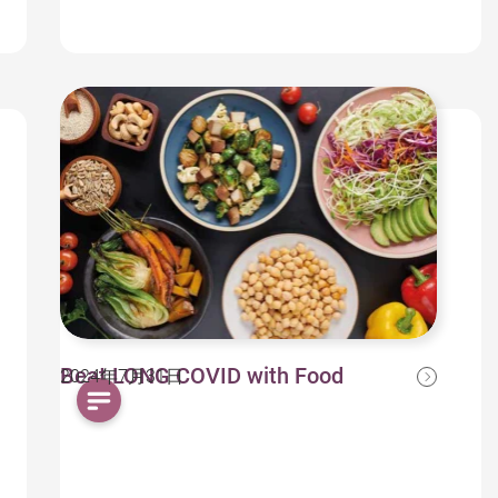
Beat LONG COVID with Food
2024年7月31日