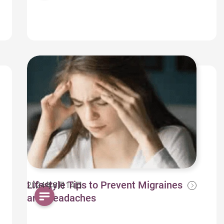
Lifestyle Tips to Prevent Migraines
2024年8月14日
and Headaches