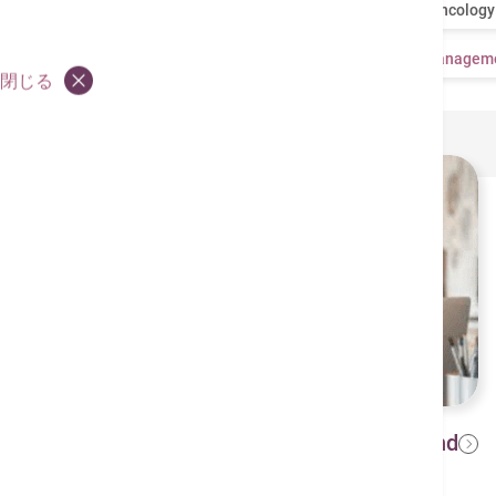
全部
Cardiology
Orthopedics
Oncology
Dietitian Recommendation
Lifestyle Managem
閉じる
Preventative Exercises for Neck and
2024年8月14日
Back Pain in Office Workers