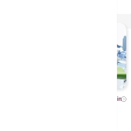
Probiotics: An Emerging Approach in
2024年7月31日
Treating Vaginitis