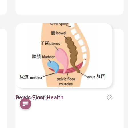
Pelvic Floor Health
2024年7月31日