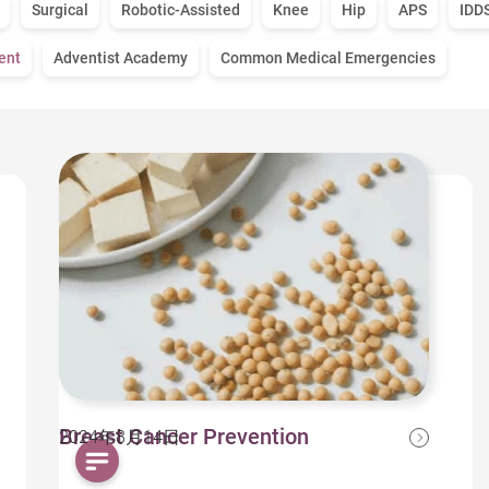
Surgical
Robotic-Assisted
Knee
Hip
APS
IDD
ent
Adventist Academy
Common Medical Emergencies
Breast Cancer Prevention
2024年8月14日