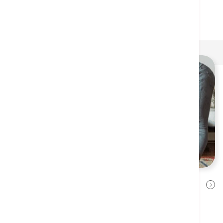
Self-help Stress Management in
2024年8月14日
Pandemic