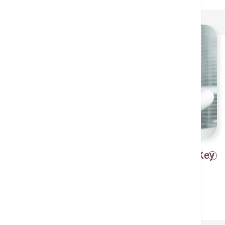
Preventing Cancer: Unlocking the Key
2024年7月31日
to a Healthier Tomorrow