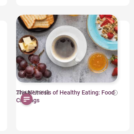
The Nemesis of Healthy Eating: Food
2024年7月31日
Cravings