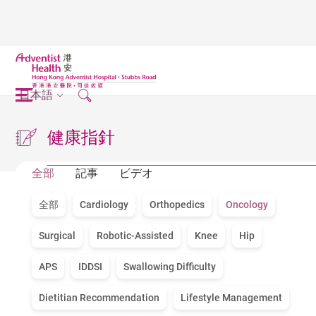
日本語
健康指針
全部
記事
ビデオ
全部
Cardiology
Orthopedics
Oncology
Surgical
Robotic-Assisted
Knee
Hip
APS
IDDSI
Swallowing Difficulty
Dietitian Recommendation
Lifestyle Management