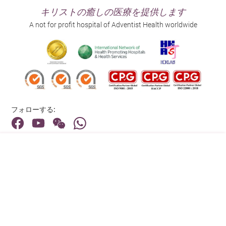
キリストの癒しの医療を提供します
A not for profit hospital of Adventist Health worldwide
フォローする:
住所:
40 Stubbs Road , Hong Kong
メインライン（お問い合わせ）:
(852) 3651 8888