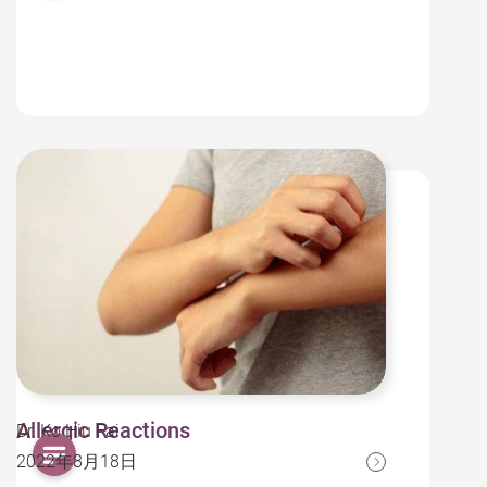
Allergic Reactions
Dr. Ko Hiu Fai
2022年8月18日