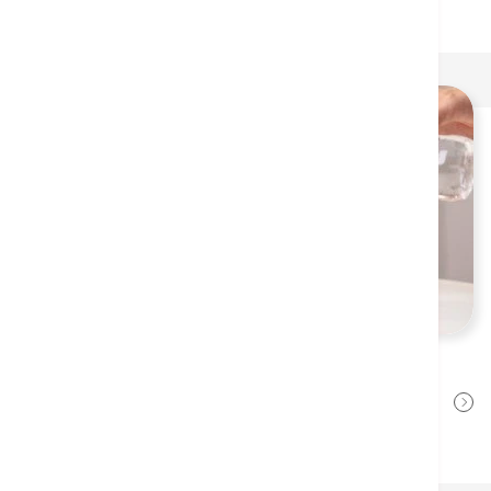
Dehydration
Dr. Ko Hiu Fai
2022年8月12日