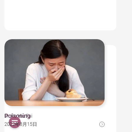
Poisoning
Dr. Ko Hiu Fai
2022年8月15日