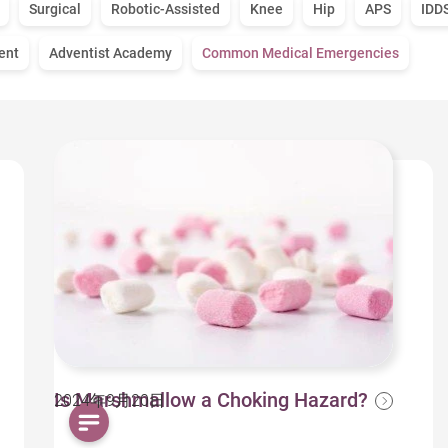
Surgical
Robotic-Assisted
Knee
Hip
APS
IDD
ent
Adventist Academy
Common Medical Emergencies
Is Marshmallow a Choking Hazard?
2024年9月20日