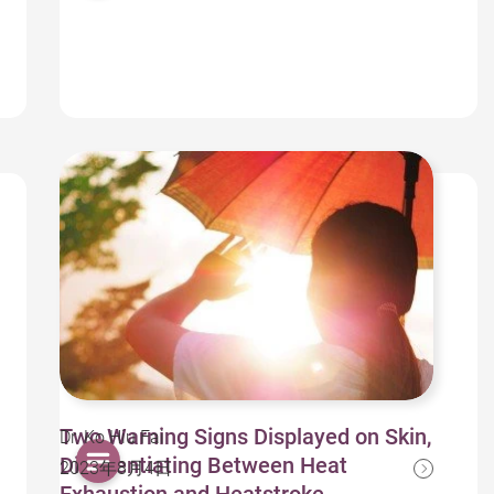
Two Warning Signs Displayed on Skin,
Dr. Ko Hiu Fai
Differentiating Between Heat
2023年8月4日