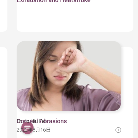
Exhaustion and Heatstroke
Corneal Abrasions
Dr. Ko Hiu Fai
2022年8月16日