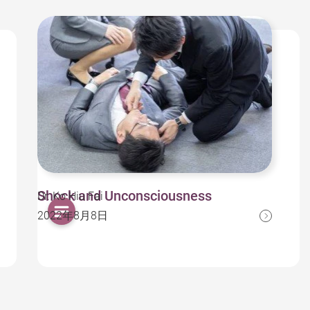
Shock and Unconsciousness
Dr. Ko Hiu Fai
2022年8月8日