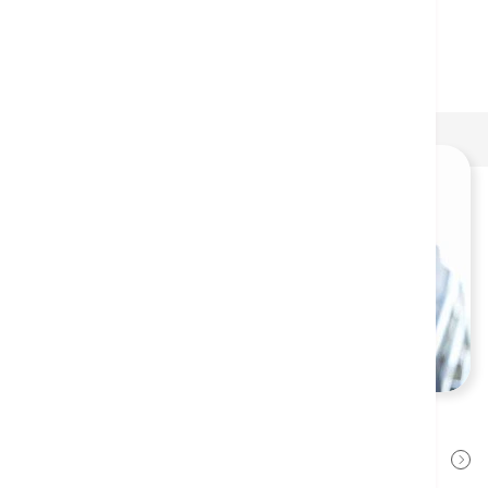
Sepsis (Blood Infection)
Dr. Ko Hiu Fai
2022年8月17日