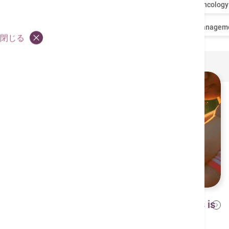
全部
Cardiology
Orthopedics
Oncology
Dietitian Recommendation
Lifestyle Managem
閉じる
The number of dengue fever cases is
2024年10月8日
rising! Should we still be cautious