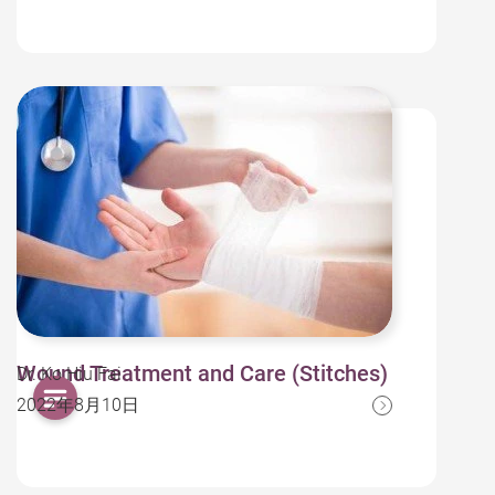
Wound Treatment and Care (Stitches)
Dr. Ko Hiu Fai
2022年8月10日