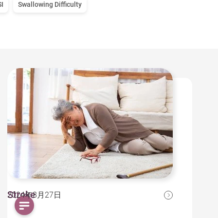
SI
Swallowing Difficulty
Stroke
2024年8月27日