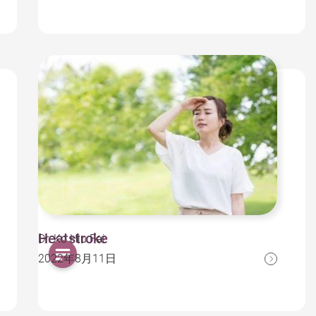
Heatstroke
Dr. Ko Hiu Fai
2022年8月11日