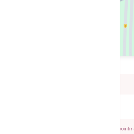
電話
(852) 3651 8991
WhatsApp / WeChat
Make an Out-patient appointm