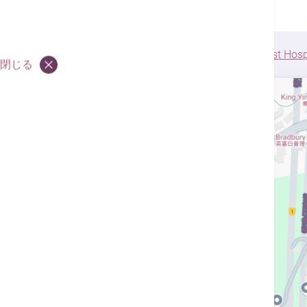
場所
インフォメ
ーション
G/F, Hong Kong Adventist Hos
閉じる
料金とプロ
モーション
健康指針
Contact