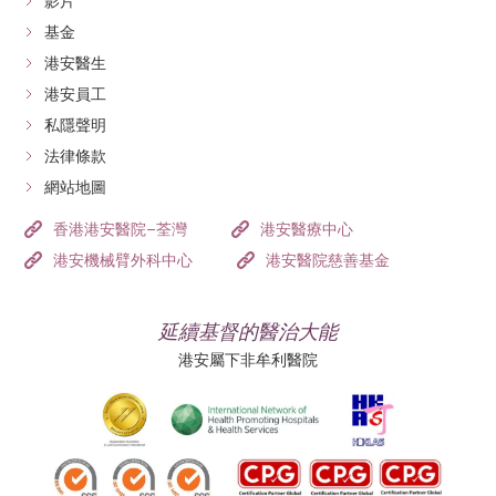
影片
建議病人接受微創胃底摺疊術，增加食道壓
治療
力，減少胃酸倒流。
基金
港安醫生
港安員工
私隱聲明
法律條款
網站地圖
香港港安醫院–荃灣
港安醫療中心
港安機械臂外科中心
港安醫院慈善基金
延續基督的醫治大能
港安屬下非牟利醫院