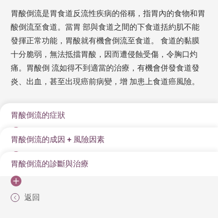
胃酸倒流是胃食道反流性疾病的俗稱，指胃內的食物和胃
酸倒流至食道。當胃 部與食道之間的下食道括約肌不能
發揮正常功能，胃酸就有機會倒流至食道。 食道的黏膜
十分脆弱，無法抵擋胃酸，因而遭侵蝕受傷，令胸口灼
痛。胃酸倒 流如得不到適當的治療，有機會併發食道發
炎、出血，甚至出現癌前病變，增 加患上食道癌風險。
胃酸倒流的症狀
胃酸倒流的成因 + 風險因素
胸痛(火燒心)
嘔心
胃酸倒流的診斷與治療
不良的飲食習慣或肥胖，都有機會導致下食道括約肌鬆
食慾不振
弛，令它在不適當的時 候打開，讓胃液有可能逆流回食
胃酸倒流疾病是因為胃部的酸液不正常地跑到下食道而
道。
容易飽肚和肚漲
返回
造成症狀及疾病變化。診斷胃酸倒流有多種辦法：
咳嗽