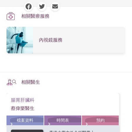
質子泵抑制藥（PPI）藥物測試
：PPI 因能有效抑制胃
胃酸倒流的風險因素
喉炎
酸分泌，故此如病人使用藥物後症狀消除, 便估計病
相關醫療服務
肥胖
人可能患有胃酸倒流疾病。 一般需用藥四至八個禮拜
聲沙
後再作評估，如發現胸口痛感減輕或消除，病人便有
不良飲食習慣
哮喘
可能患上胃酸倒流，藥物測試準確度達八成。相反，
內視鏡服務
生活緊張
牙齒酸蝕
如病人胸口痛持續，痛楚便可能由其他病因引起，需
服用刺激腸胃的藥物
要接受進一步檢查。
懷孕
胃鏡檢查
：胃鏡檢查主要作用是分辨病人有否患上因
胃酸倒流而造成的食道發炎及其併發症，並排除其他
食道裂孔疝
上消化系統疾病。但部分病人雖有胃酸倒流疾病但在
相關醫生
吸煙
內視鏡檢查下並沒有任何發現, 所以需要結合其他檢
查才可確定病因。
酗酒
腸胃肝臟科
長時間食道酸鹼值監測
：醫生使用胃鏡將酸鹼度監測
蔡偉樂醫生
儀器附加在食道內膜上，便能連續監測食道內的酸鹼
檔案資料
時間表
預約
值變化。 監測時間可彈性選擇由24 至96小時，全面