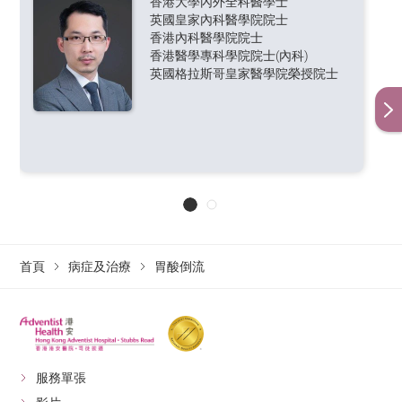
記錄患者日常生活中胃酸倒流的情況，有助提升醫生
香港大學內外全科醫學士
英國皇家內科醫學院院士
診斷準確性。儀器由無線電波發射至體外接收器, 所
香港內科醫學院院士
以在檢查期間病人生活作息不會受到影響。
香港醫學專科學院院士(內科)
英國格拉斯哥皇家醫學院榮授院士
醫生可能要結合上述多種方法才能正確評估病人有否患
有食道胃酸倒流病以及治療成效。
胃酸倒流的治療方法
如病人的發炎程度不太嚴重，我們便建議患者服藥及改
變生活習慣以控制及舒緩病情。
首頁
病症及治療
胃酸倒流
除使用質子泵抑制劑，醫生亦有機會安排病人
藥物
服用中和胃酸的藥物，減弱胃酸的「攻擊
性」；另外亦有藥物能夠為食道增添保護膜，
治療
增強「防禦性」，避免灼傷。
若食道真的因胃酸倒流而嚴重灼傷，或部分胃
服務單張
手術
部位於橫隔膜上以致橫隔膜疝氣，醫生可能會