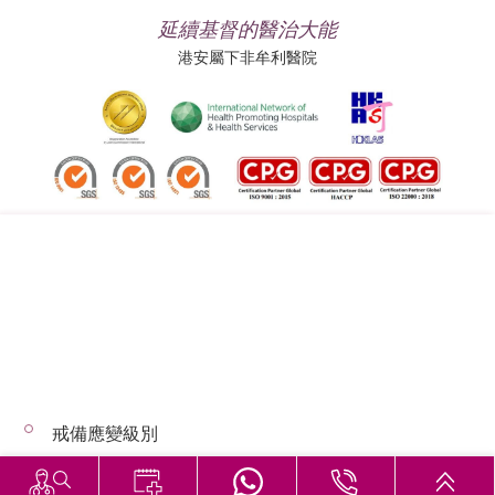
延續基督的醫治大能
港安屬下非牟利醫院
追蹤我們:
地址:
總機（查詢）:
香港司徒拔道四十號
(852) 3651 8888
戒備應變級別
© 2026 版權所有 © 港安醫療 保留一切權利
惡劣天氣下的診症安排