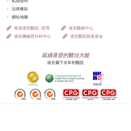
私隱聲明
法律條款
網站地圖
香港港安醫院–荃灣
港安醫療中心
港安機械臂外科中心
港安醫院慈善基金
延續基督的醫治大能
港安屬下非牟利醫院
追蹤我們: