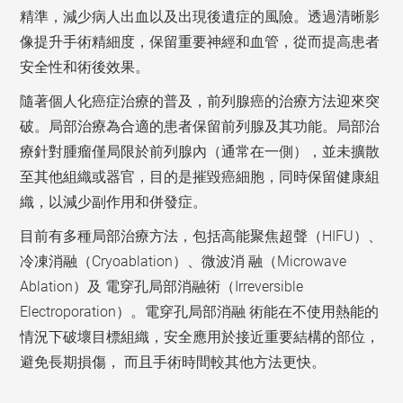
精準，減少病人出血以及出現後遺症的風險。透過清晰影
像提升手術精細度，保留重要神經和血管，從而提高患者
安全性和術後效果。
隨著個人化癌症治療的普及，前列腺癌的治療方法迎來突
破。局部治療為合適的患者保留前列腺及其功能。局部治
療針對腫瘤僅局限於前列腺內（通常在一側），並未擴散
至其他組織或器官，目的是摧毀癌細胞，同時保留健康組
織，以減少副作用和併發症。
目前有多種局部治療方法，包括高能聚焦超聲（HIFU）、
冷凍消融（Cryoablation）、微波消 融（Microwave
Ablation）及 電穿孔局部消融術（Irreversible
Electroporation）。電穿孔局部消融 術能在不使用熱能的
情況下破壞目標組織，安全應用於接近重要結構的部位，
避免長期損傷， 而且手術時間較其他方法更快。