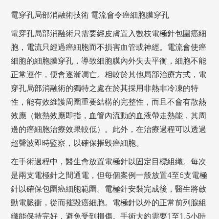
電穿孔局部消融術技術 電流會令癌細胞膜穿孔
電穿孔局部消融術只需要經皮膚置入數枝電極針包圍癌細
胞，電流只經過癌細胞而不損害血管或神經。電流會使癌
細胞的細胞膜穿孔，導致細胞膜內外失去平衡，細胞不能
正常運作，便會逐漸凋亡。相較於其他局部治療方式，電
穿孔局部消融術的獨特之處在於其採用非熱非冷凍的特
性，能有效維護周圍重要結構的完整性，而且不會有散熱
效應（散熱效應即指，血管內流動的血液帶走熱能，其周
邊的癌細胞治療效果較低）。此外，在治療過程可以透過
超聲波即時監察，以確保摧毁癌細胞。
在手術過程中，醫生會放置電極針以固定目標組織。每次
是兩支電極針之間通電，但每個案例一般放置4至6支電極
針以確保包圍癌細胞範圍。電極針安裝完成後，醫生將啟
動電脈衝，從而摧毀癌細胞。電極針以外的正常前列腺組
織能保持完好，避免受到損傷。手術大約需要1至1.5小時