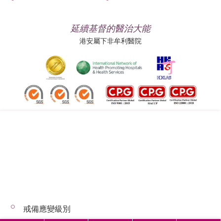
延續基督的醫治大能
港安屬下非牟利醫院
追蹤我們:
地址:
總機（查詢）:
香港司徒拔道四十號
(852) 3651 8888
戒備應變級別
© 2026 版權所有 © 港安醫療 保留一切權利