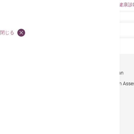
健康診
健康診断
閉じる
健康診断
United Kingdom Pre-entry Tuberculosis Scree
Lung Health Screening Packages
Comprehensive Health Assessment Plan
Special Endoscopy Packages for Health Ass
Cancer Screening Plan
Brain Health Screening Program
心臓ドック
Men's Health Examination