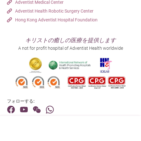
Adventist Medical Center
Adventist Health Robotic Surgery Center
Hong Kong Adventist Hospital Foundation
キリストの癒しの医療を提供します
A not for profit hospital of Adventist Health worldwide
フォローする:
住所:
40 Stubbs Road , Hong Kong