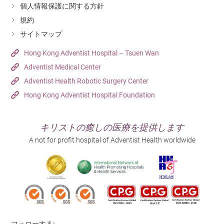
個人情報保護に関する方針
規約
サイトマップ
Hong Kong Adventist Hospital – Tsuen Wan
Adventist Medical Center
Adventist Health Robotic Surgery Center
Hong Kong Adventist Hospital Foundation
キリストの癒しの医療を提供します
A not for profit hospital of Adventist Health worldwide