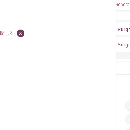
Genera
General Surgery & Minimally Invasive 
閉じる
General Surgery & Minimally Invasive 
Four Important Steps to Maintain Healthy Bre
トップページ
パンフレット