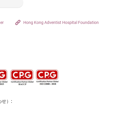
ter
Hong Kong Adventist Hospital Foundation
せ）: