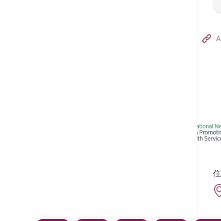
Hong Kong Adventist Hospital – Tsuen Wan
A
フォローする:
住