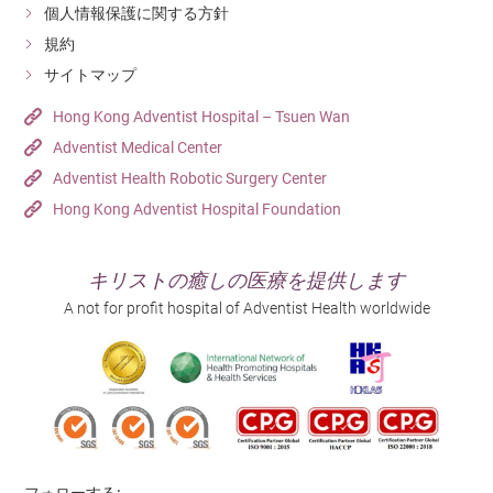
個人情報保護に関する方針
規約
サイトマップ
Hong Kong Adventist Hospital – Tsuen Wan
Adventist Medical Center
Adventist Health Robotic Surgery Center
Hong Kong Adventist Hospital Foundation
キリストの癒しの医療を提供します
A not for profit hospital of Adventist Health worldwide