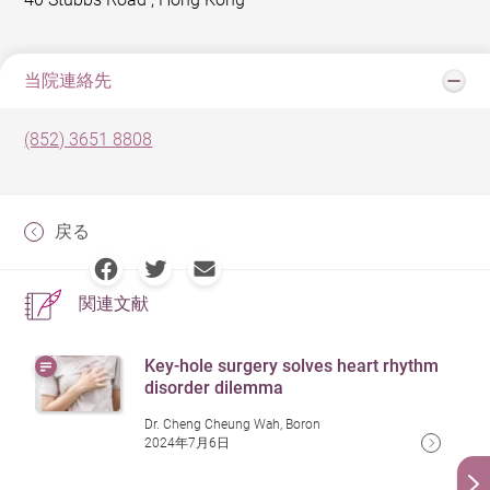
当院連絡先
(852) 3651 8808
戻る
関連文献
Key-hole surgery solves heart rhythm
disorder dilemma
Dr. Cheng Cheung Wah, Boron
2024年7月6日