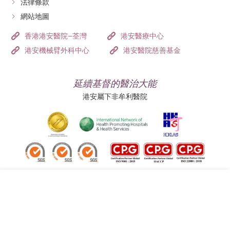
法律條款
網站地圖
香港港安醫院–荃灣
港安醫療中心
港安機械臂外科中心
港安醫院慈善基金
延續基督的醫治大能
港安屬下非牟利醫院
追蹤我們:
地址:
總機（查詢）: