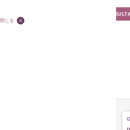
VIEW OUT-PATIENT CLINIC CONSULT
閉じる
G
D