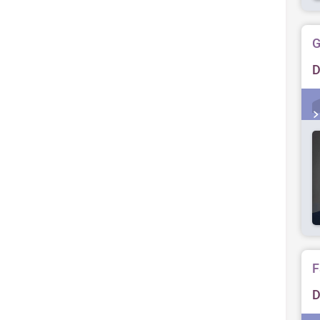
G
D
F
D