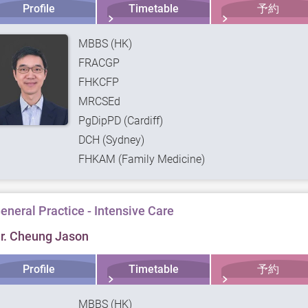
Profile
Timetable
予約
MBBS (HK)
FRACGP
FHKCFP
MRCSEd
PgDipPD (Cardiff)
DCH (Sydney)
FHKAM (Family Medicine)
eneral Practice - Intensive Care
r. Cheung Jason
Profile
Timetable
予約
MBBS (HK)