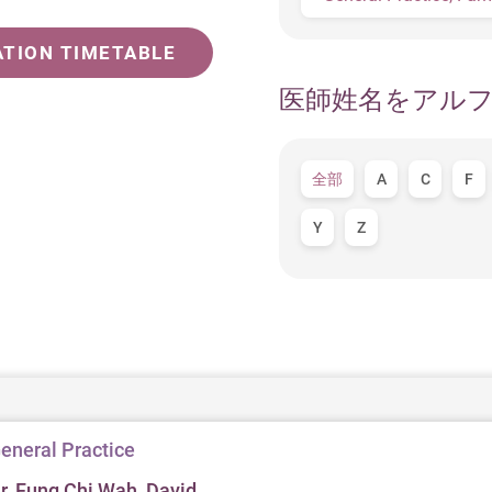
ATION TIMETABLE
医師姓名をアル
全部
A
C
F
Y
Z
eneral Practice
r. Fung Chi Wah, David