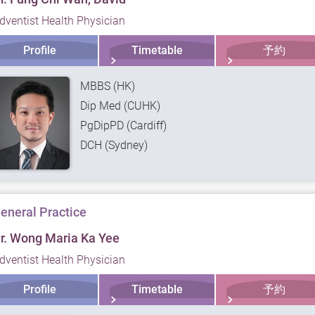
dventist Health Physician
Profile
Timetable
予約
MBBS (HK)
Dip Med (CUHK)
PgDipPD (Cardiff)
DCH (Sydney)
eneral Practice
r. Wong Maria Ka Yee
dventist Health Physician
Profile
Timetable
予約