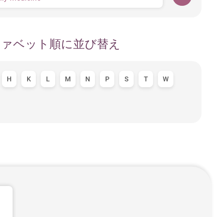
ファベット順に並び替え
H
K
L
M
N
P
S
T
W