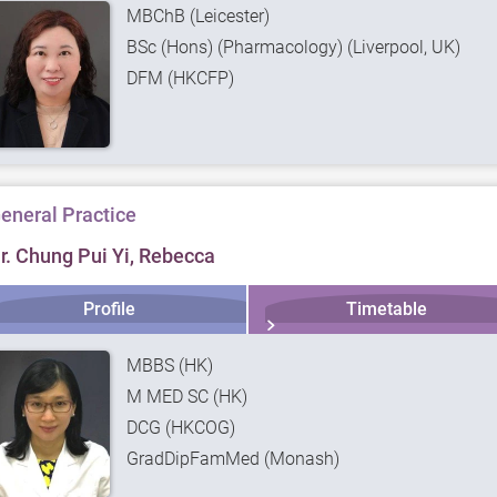
MBChB (Leicester)
BSc (Hons) (Pharmacology) (Liverpool, UK)
DFM (HKCFP)
eneral Practice
r. Chung Pui Yi, Rebecca
Profile
Timetable
MBBS (HK)
M MED SC (HK)
DCG (HKCOG)
GradDipFamMed (Monash)