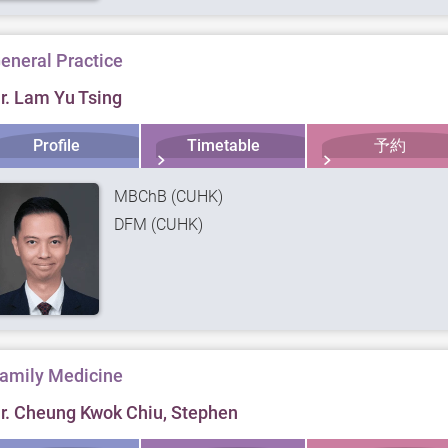
eneral Practice
r. Lam Yu Tsing
Profile
Timetable
予約
MBChB (CUHK)
DFM (CUHK)
amily Medicine
r. Cheung Kwok Chiu, Stephen