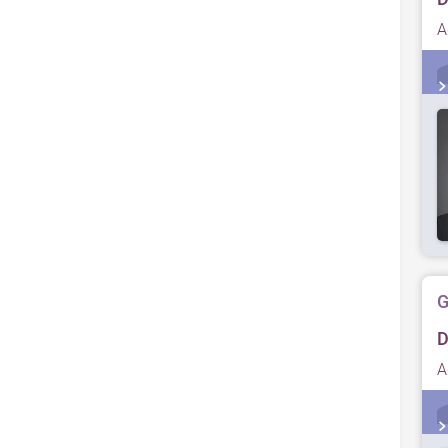
A
G
D
A