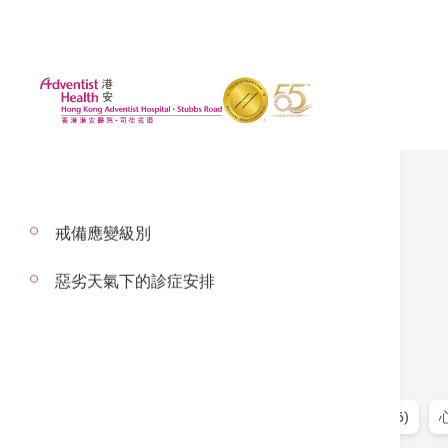
戒備應變級別
推廣
惡劣天氣下的診症安排
篩選
全部 (2)
中國銀行（香港） (4)
滙豐銀行 (16)
心