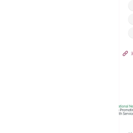
香港港安醫院–荃灣
港安醫療中心