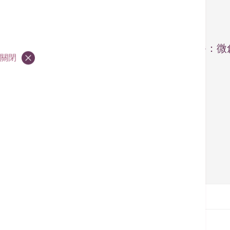
公立醫院轉介套餐：微
關閉
氣）修補術
首頁
推廣