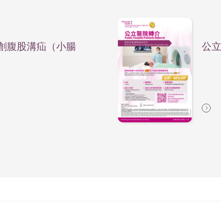
創腹股溝疝（小腸
公