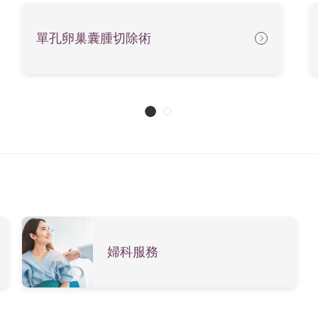
單孔卵巢囊腫切除術
婦科服務