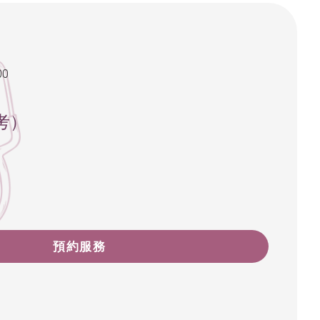
00
考）
預約服務