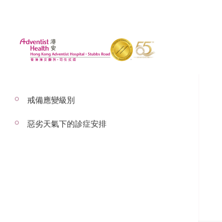
戒備應變級別
惡劣天氣下的診症安排
楊穎兒醫生
婦產科顧問醫生
婦產科