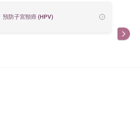
預防子宮頸癌 (HPV)
婦