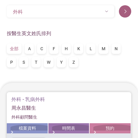
外科
按醫生英文姓氏排列
全部
A
C
F
H
K
L
M
N
P
S
T
W
Y
Z
外科 - 乳病外科
周永昌醫生
外科顧問醫生
檔案資料
時間表
預約