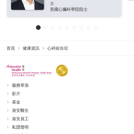
士
美國心臟科學院院士
首頁
健康資訊
心碎綜合症
服務單張
影片
基金
港安醫生
港安員工
私隱聲明