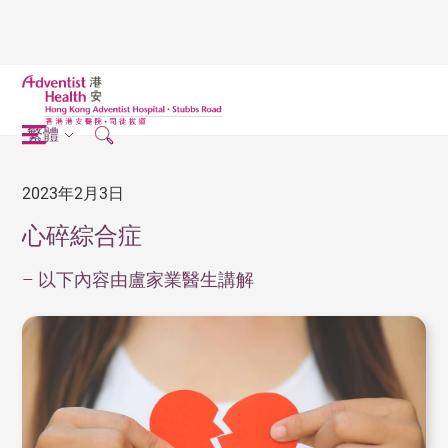
繁體
2023年2月3日
心碎綜合症
– 以下內容由盧家業醫生講解