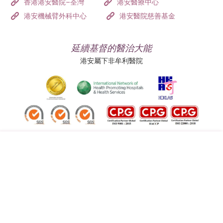
香港港安醫院–荃灣
港安醫療中心
港安機械臂外科中心
港安醫院慈善基金
延續基督的醫治大能
港安屬下非牟利醫院
追蹤我們:
地址:
總機（查詢）:
香港司徒拔道四十號
(852) 3651 8888