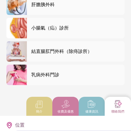
肝膽胰外科
小腸氣（疝）診所
結直腸肛門外科（除痔診所）
乳病外科門診
簡介
收費及優惠
健康資訊
聯絡我們
位置