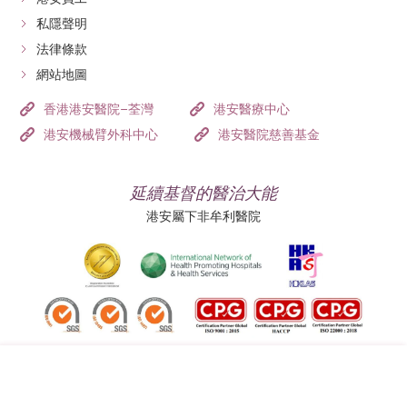
私隱聲明
法律條款
網站地圖
香港港安醫院–荃灣
港安醫療中心
港安機械臂外科中心
港安醫院慈善基金
延續基督的醫治大能
港安屬下非牟利醫院
追蹤我們: