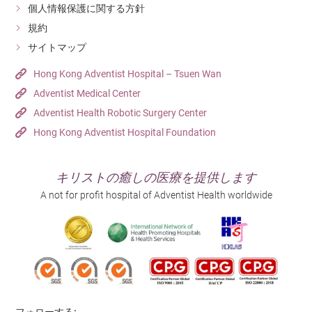
個人情報保護に関する方針
規約
サイトマップ
Hong Kong Adventist Hospital – Tsuen Wan
Adventist Medical Center
Adventist Health Robotic Surgery Center
Hong Kong Adventist Hospital Foundation
キリストの癒しの医療を提供します
A not for profit hospital of Adventist Health worldwide