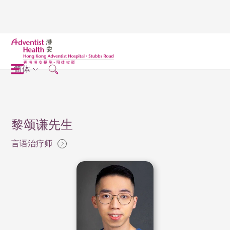
简体
黎颂谦先生
言语治疗师