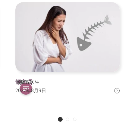
鲠鱼骨
高晓辉医生
2022年8月9日