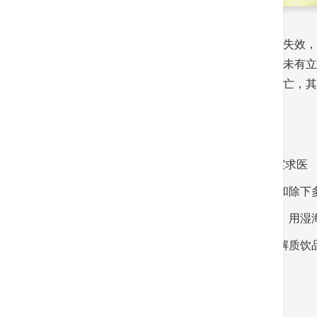
天气酷热，我们身体排汗调节体温的机制一旦失效，
心、虚弱、口渴、大汗淋漓等症状。可是，如未有立
作、损害肾功能等。中暑导致永久性残疾或死亡，其死
急救方法
第一时间打999叫救护车或到附近的急诊室求医
将患者移到阴凉处，松开阻碍呼吸的钮扣和除下
协助患者快速冷却，例如为患者喷洒冷水、用湿
如患者仍有意识，可让他们多喝清水或电解质饮
预防中暑