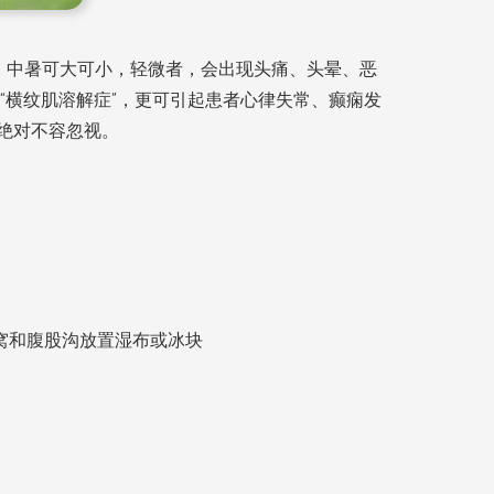
暑。中暑可大可小，轻微者，会出现头痛、头晕、恶
“横纹肌溶解症”，更可引起患者心律失常、癫痫发
，绝对不容忽视。
窝和腹股沟放置湿布或冰块