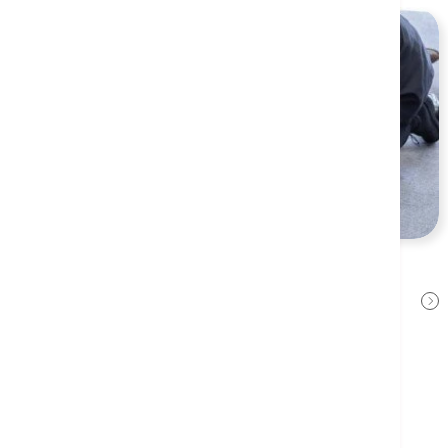
休克与昏迷
高晓辉医生
2022年8月8日