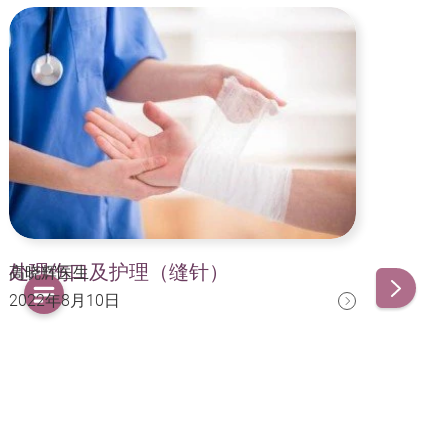
处理伤口及护理（缝针）
脱
高晓辉医生
高晓
2022年8月10日
20