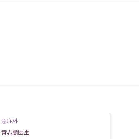
急症科
急症
黄志鹏医生
严建