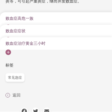
炎等，可引起严重炎症，继而并发败血症。
败血症高危一族
败血症症状
65岁或以上的成年人、1岁以下儿童
免疫力弱人士
败血症治疗黄金三小时
发烧
慢性疾患者（如糖尿病、肺病、癌症、肾病）
心跳加速（每分钟超过100下）
国际指引，病人需于进入急症室后三小时内获得治疗。
住院人士
呼吸急促
急诊中心医生会
标签
曾患上败血症，二次感染是非常危险
血压下降
以氧气、输液或输血、胰岛素、强心剂等，帮助病人
常见急症
维持维生指数（体温、血压、心跳速率、呼吸速率
皮肤出现红色斑块
等）
休克
返回
透过血液、小便或痰液样本，侦查感染源头，并“对症
下药”给予适当和适量抗生素。如有需要，可透过静脉
注射施药