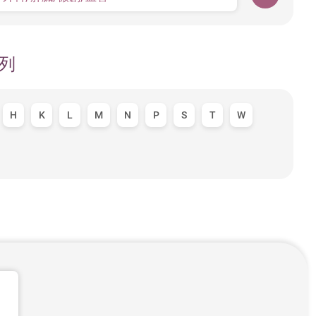
列
H
K
L
M
N
P
S
T
W