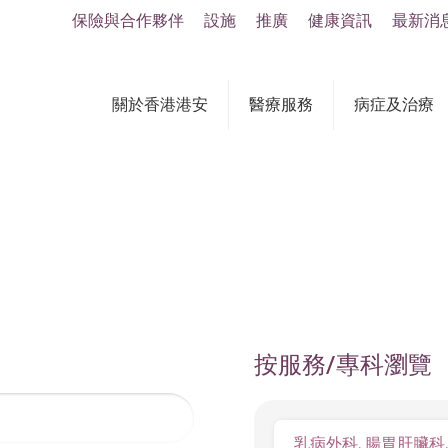
保險與合作夥伴
設施
推廣
健康資訊
最新消
關於香港港安
醫療服務
病症及治療
按服務/專科瀏覽
乳病外科, 腸胃肝臟科, 