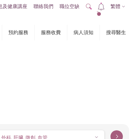
息及健康講座
聯絡我們
職位空缺
繁體
2
預約服務
服務收費
病人須知
搜尋醫生
外科, 肝臟, 微創, 血管