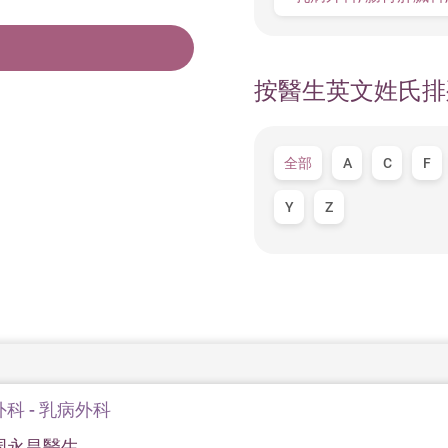
按醫生英文姓氏排
全部
A
C
F
Y
Z
外科 - 乳病外科
周永昌醫生