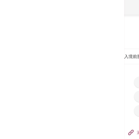
首頁
推廣
滙豐卓越理財卡客戶獨家優惠 - 英國入境
香港港安醫院–荃灣
港安醫療中心