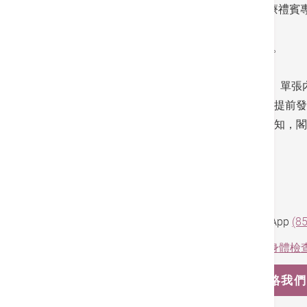
滙豐流動理財應用程式/透過卓越理財尊尚醫療禮賓
身份。
4. 須以滙豐卓越理財卡簽賬，方可享用套餐。
5. 套餐不設退款。
6. 香港港安醫院—司徒拔道保留修訂收費表、單張
利。任何的收費表調整將會根據法定的通知期提前發
與收費表以外的相關修訂，則可能不作另行通知，閣
最新資訊。
生效日期﹔2026年5月5日
預約及查詢請致電
(852) 3651 8789
或WhatsApp
(8
如欲了解更多關於身體檢查的資訊，請瀏覽:
身體檢
WHATSAPP 聯絡我們