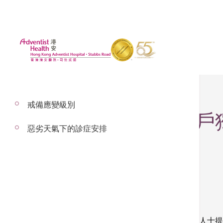
戒備應變級別
滙豐卓越理財卡客戶獨
惡劣天氣下的診症安排
指定簽證體格檢查服務供應者之一
為有意前往英國居留、工作或留學申請簽證之人士提