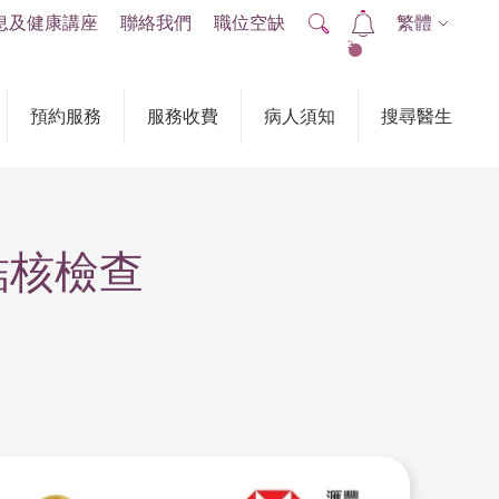
息及健康講座
聯絡我們
職位空缺
繁體
2
預約服務
服務收費
病人須知
搜尋醫生
結核檢查