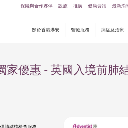
保險與合作夥伴
設施
推廣
健康資訊
最新消
關於香港港安
醫療服務
病症及治療
家優惠 - 英國入境前肺
供肺結核檢查服務