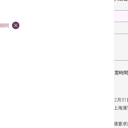
成人及青少年
（≥11歲）
關閉
HK$1,000
醫生診症1次
肺X光1次檢視
健康證明（如適用）
如需進行其他測試或治療
須另行收費
，
報告所需時間
條款及細則:
1. 本計劃有效期為2026年5月5日至2026年12月3
2. 套餐僅適用於位於香港特別行政區的香港上海
行」）的滙豐卓越理財尊尚（「客戶」）。
3. 在享用套餐前，客戶可能會被合作醫療機構要求